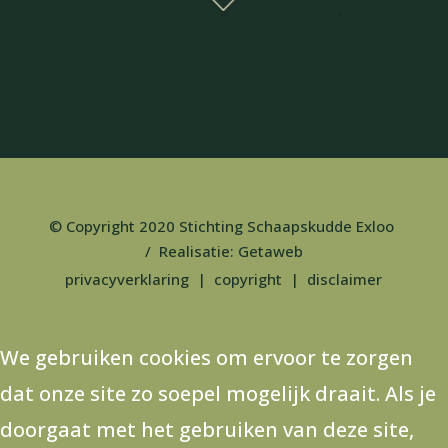
© Copyright 2020 Stichting Schaapskudde Exloo
/ Realisatie:
Getaweb
privacyverklaring
|
copyright
|
disclaimer
We gebruiken cookies om ervoor te zorgen
dat onze site zo soepel mogelijk draait. Als je
doorgaat met het gebruiken van deze site,