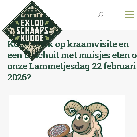
Kom je ook op kraamvisite en
een beschuit met muisjes eten 
onze Lammetjesdag 22 februari
2026?