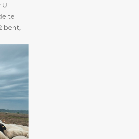
r U
e te
2 bent,