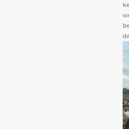
ke
w
be
da