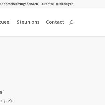
ddebeschermingshonden
Drentse Heidedagen
tueel
Steun ons
Contact
ei
g. Zij