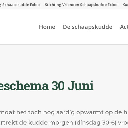
ng Schaapskudde Exloo
Stichting Vrienden Schaapskudde Exloo
Ku
Home
De schaapskudde
Ac
teschema 30 Juni
mdat het toch nog aardig opwarmt op de h
rtrekt de kudde morgen (dinsdag 30-6) vroe