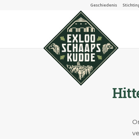
Geschiedenis
Stichti
Hit
O
ve