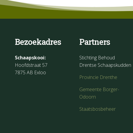
Bezoekadres
Partners
Schaapskooi:
Stichting Behoud
Hoofdstraat 57
Drentse Schaapskudden
7875 AB Exloo
Provincie Drenthe
Gemeente Borger-
Odoorn
Staatsbosbeheer