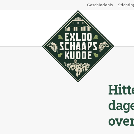
Geschiedenis
Stichti
Hit
dag
over