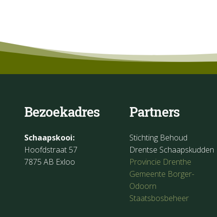
Bezoekadres
Partners
Schaapskooi:
Stichting Behoud
Hoofdstraat 57
Drentse Schaapskudden
7875 AB Exloo
Provincie Drenthe
Gemeente Borger-
Odoorn
Staatsbosbeheer