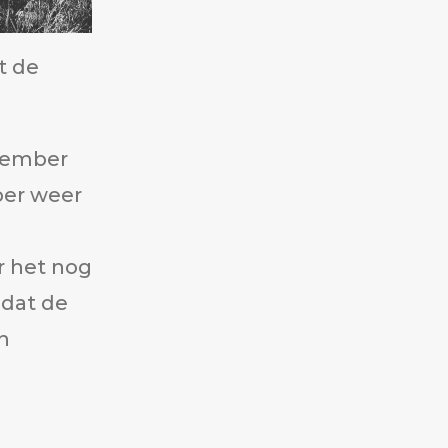
t de
tember
ber weer
r het nog
odat de
n