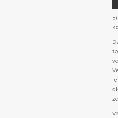
E
k
D
to
vo
Ve
le
d
z
V