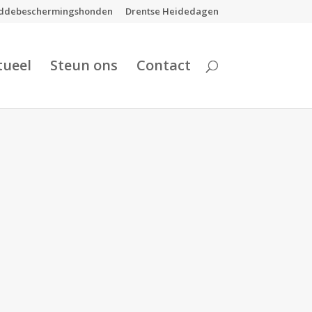
ddebeschermingshonden
Drentse Heidedagen
tueel
Steun ons
Contact