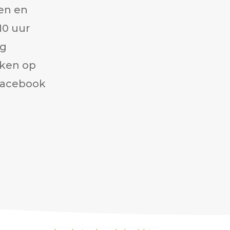
en en
10 uur
og
aken op
Facebook