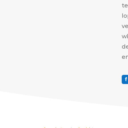
t
lo
ve
wi
d
e