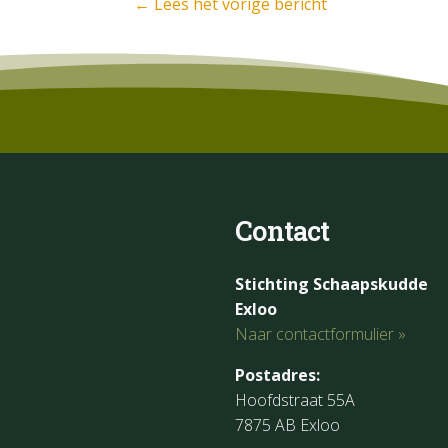
←
Lees het vorige bericht
Contact
Stichting Schaapskudde
Exloo
Naar contactformulier »
Postadres:
Hoofdstraat 55A
7875 AB Exloo