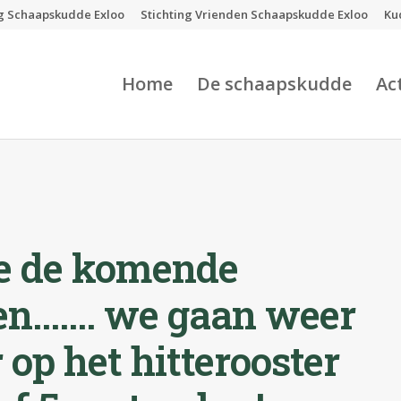
ng Schaapskudde Exloo
Stichting Vrienden Schaapskudde Exloo
Ku
Home
De schaapskudde
Ac
te de komende
en……. we gaan weer
 op het hitterooster